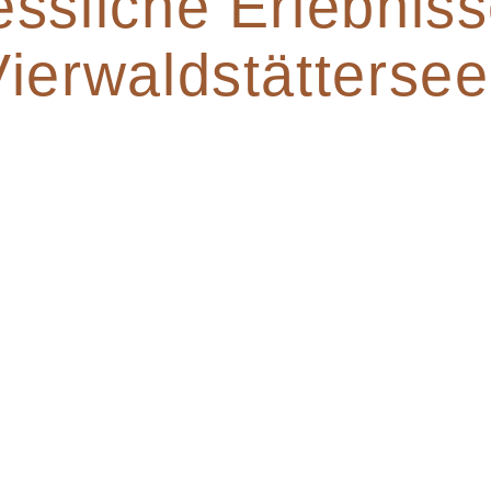
ssliche Erlebniss
ierwaldstättersee
u renovierten, persönlich geführtem, klein
e sind auf der Suche nach einem charmanten 
, ob zum Bahnhof, in die Berge oder an den
sind nah und gut erreichbar.