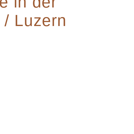
e in der
 / Luzern
en Boutique Hotel
Hotel in Stans.
 See, Ihre Ziele