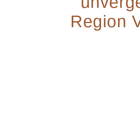
unverge
Region V
Willkommen im ne
Stanserhof. Si
Zentral gelegen