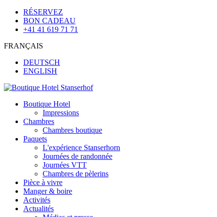
RÉSERVEZ
BON CADEAU
+41 41 619 71 71
FRANÇAIS
DEUTSCH
ENGLISH
Boutique Hotel
Impressions
Chambres
Chambres boutique
Paquets
L'expérience Stanserhorn
Journées de randonnée
Journées VTT
Chambres de pèlerins
Pièce à vivre
Manger & boire
Activités
Actualités